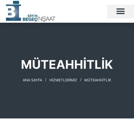
MÜTEAHHITLIK
/
/
ANA SAYFA
HIZMETLERIMIZ
MÜTEAHHITLIK