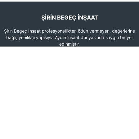
ŞIRIN BEGEÇ İNŞAAT
Şirin Begeç İnşaat profesyonellikten ödün vermeyen, değerlerine
bağlı, yenilikçi yapısıyla Aydın inşaat dünyasında saygın bir yer
edinmiştir.
İLETIŞIM
Kurtuluş, 2026. Sk. No:5 Kat:3, 09010 Efeler/Aydın
0533 408 71 70
0256 211 39 39
begecinsaat@hotmail.com